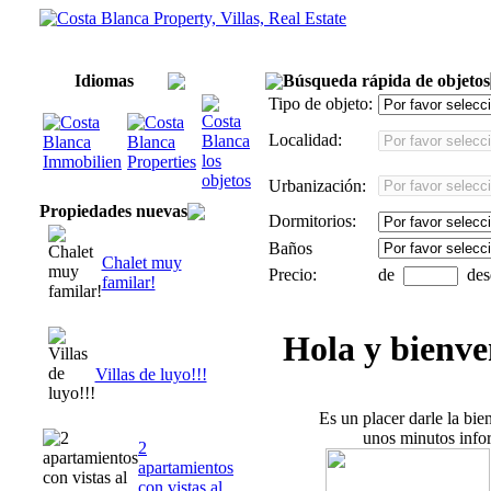
Casero
Sobre nosotros
Contacto
Los alrededores
Pie de imprenta
Idiomas
Búsqueda rápida de objetos
Tipo de objeto:
Localidad:
Urbanización:
Propiedades nuevas
Dormitorios:
Baños
Chalet muy
Precio:
de
des
familar!
Hola y bienve
Villas de luyo!!!
Es un placer darle la bi
unos minutos info
2
apartamientos
con vistas al