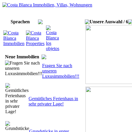
Home
Über uns/Leistungen
Kontakt
Costa Blanca
Newsletter
Impressum
Sprachen
Unsere Auswahl / 6
Neue Immobilien
Fragen Sie nach
unseren
Luxusimmobilien!!!
Gemütliches Ferienhaus in
sehr privater Lage!
Grundstücke in erster